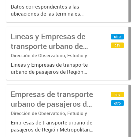
Datos correspondientes a las
ubicaciones de las terminales
automáticas de auto servicio (TAS)
SUBE_x000D_ Terminales activos
Lineas y Empresas de
vigentes al 01/10/2019.-
otro
transporte urbano de
csv
pasajeros de Región
Dirección de Observatorio, Estudio y
Sistemas – Ministerio de Transporte
Metropolitana de
Lineas y Empresas de transporte
urbano de pasajeros de Región
Buenos Aires - SUBE
Metropolitana de Buenos Aires
incluyendo trenes, subterráneo, pre
Empresas de transporte
metro y colectivos. Empresas que
csv
operan con SUBE .-
urbano de pasajeros de
otro
Región Metropolitana de
Dirección de Observatorio, Estudio y
Sistemas – Ministerio de Transporte
Buenos Aires - SUBE
Empresas de transporte urbano de
pasajeros de Región Metropolitana
de Buenos Aires incluyendo trenes,