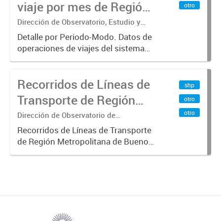
viaje por mes de Región
otro
transporte...
Metropolitana de
Dirección de Observatorio, Estudio y
Sistemas – Ministerio de Transporte
Buenos Aires, agregado
Detalle por Periodo-Modo. Datos de
operaciones de viajes del sistema
por Periodo-Modo
único de boleto electrónico(SUBE)
para el periodo registrado desde
Recorridos de Líneas de
01/01/2013 hasta 30/06/2019 para
shp
líneas de transporte urbano...
Transporte de Región
otro
Metropolitana de
otro
Dirección de Observatorio de
Transporte, Estudio y Sistemas
Buenos Aires (RMBA)
Recorridos de Líneas de Transporte
de Región Metropolitana de Buenos
Aires (RMBA).-