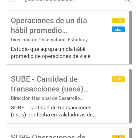
Operaciones de un día
csv
hábil promedio
shp
agregados en
Dirección de Observatorio, Estudio y
Sistemas – Ministerio de Transporte
hexágonos, por Modo de
Estudio que agrupa un día hábil
promedio de operaciones de viajes
transporte y Hora
del sistema único de boleto
electrónico (SUBE) para líneas de
SUBE - Cantidad de
transporte urbano de pasajeros de
csv
RMBA incluyendo trenes,
transacciones (usos)
subterráneos,...
por fecha
Dirección Nacional de Desarrollo
Tecnológico - Ministerio de Transporte.
SUBE - Cantidad de transacciones
(usos) por fecha en validadoras de
la red SUBE.
SUBE Operaciones de
csv