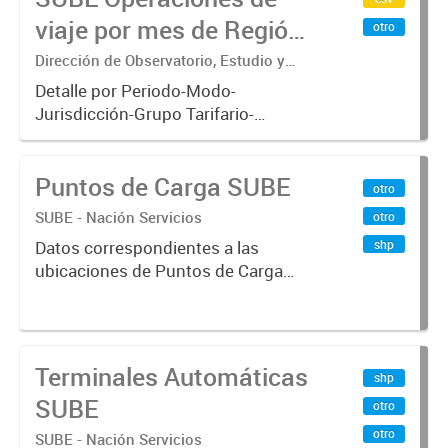
viaje por mes de Región
otro
Metropolitana de
Dirección de Observatorio, Estudio y
Sistemas – Ministerio de Transporte
Buenos Aires
Detalle por Periodo-Modo-
Jurisdicción-Grupo Tarifario-
Empresa-Línea-Tipo de
Pasaje.x000D Datos de operaciones
Puntos de Carga SUBE
de viajes del sistema único de
otro
boleto electrónico(SUBE) para el
SUBE - Nación Servicios
otro
periodo registrado...
shp
Datos correspondientes a las
ubicaciones de Puntos de Carga
SUBE activos vigentes al
01/10/2019.-
Terminales Automáticas
shp
SUBE
otro
otro
SUBE - Nación Servicios