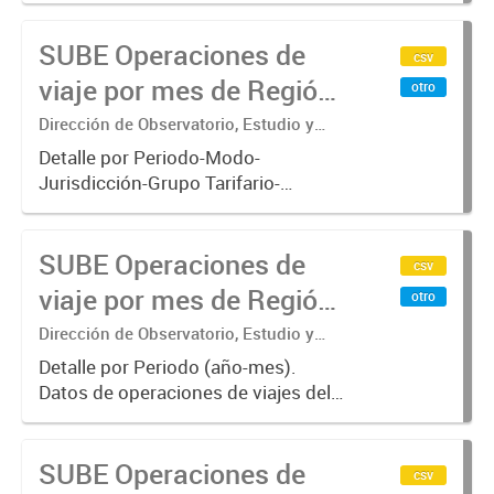
subterráneo, pre metro y colectivos.
SUBE Operaciones de
Empresas que operan con
csv
SUBE_x000D_ .-
viaje por mes de Región
otro
Metropolitana de
Dirección de Observatorio, Estudio y
Sistemas – Ministerio de Transporte
Buenos Aires, agregado
Detalle por Periodo-Modo-
Jurisdicción-Grupo Tarifario-
Empresa-Línea. Datos de
operaciones de viajes del sistema
SUBE Operaciones de
único de boleto electrónico(SUBE)
csv
para el periodo registrado desde
viaje por mes de Región
otro
01/01/2013 hasta...
Metropolitana de
Dirección de Observatorio, Estudio y
Sistemas – Ministerio de Transporte
Buenos Aires, agregado
Detalle por Periodo (año-mes).
Datos de operaciones de viajes del
por Mes
sistema único de boleto
electrónico(SUBE) para el periodo
SUBE Operaciones de
registrado desde 01/01/2013 hasta
csv
31/10/2019 para líneas de