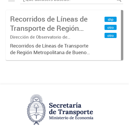
Recorridos de Líneas de
shp
Transporte de Región
otro
Metropolitana de
otro
Dirección de Observatorio de
Transporte, Estudio y Sistemas
Buenos Aires (RMBA)
Recorridos de Líneas de Transporte
de Región Metropolitana de Buenos
Aires (RMBA).-