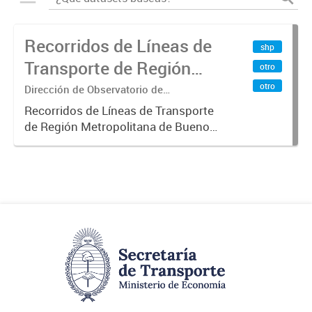
Recorridos de Líneas de
shp
Transporte de Región
otro
Metropolitana de
otro
Dirección de Observatorio de
Transporte, Estudio y Sistemas
Buenos Aires (RMBA)
Recorridos de Líneas de Transporte
de Región Metropolitana de Buenos
Aires (RMBA).-