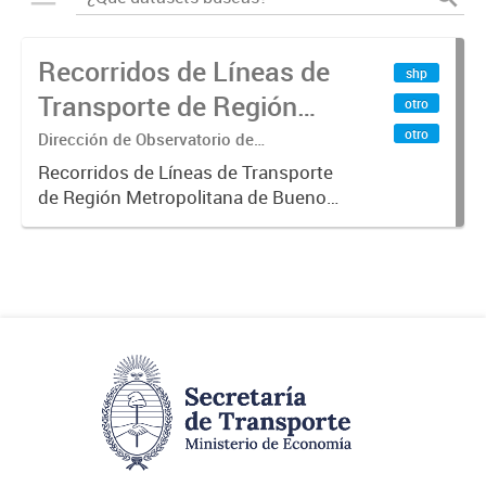
Recorridos de Líneas de
shp
Transporte de Región
otro
Metropolitana de
otro
Dirección de Observatorio de
Transporte, Estudio y Sistemas
Buenos Aires (RMBA)
Recorridos de Líneas de Transporte
de Región Metropolitana de Buenos
Aires (RMBA).-