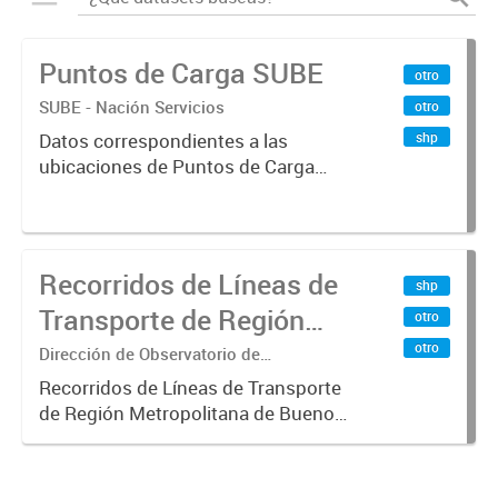
Puntos de Carga SUBE
otro
SUBE - Nación Servicios
otro
shp
Datos correspondientes a las
ubicaciones de Puntos de Carga
SUBE activos vigentes al
01/10/2019.-
Recorridos de Líneas de
shp
Transporte de Región
otro
Metropolitana de
otro
Dirección de Observatorio de
Transporte, Estudio y Sistemas
Buenos Aires (RMBA)
Recorridos de Líneas de Transporte
de Región Metropolitana de Buenos
Aires (RMBA).-