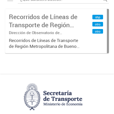
Recorridos de Líneas de
shp
Transporte de Región
otro
Metropolitana de
otro
Dirección de Observatorio de
Transporte, Estudio y Sistemas
Buenos Aires (RMBA)
Recorridos de Líneas de Transporte
de Región Metropolitana de Buenos
Aires (RMBA).-