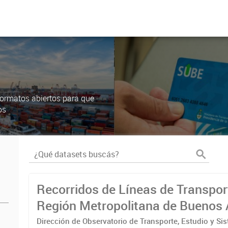
ormatos abiertos para que
os
Recorridos de Líneas de Transpor
Región Metropolitana de Buenos 
(RMBA)
Dirección de Observatorio de Transporte, Estudio y Si