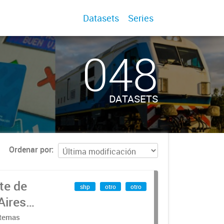
Datasets
Series
048
DATASETS
Ordenar por
te de
shp
otro
otro
Aires
stemas