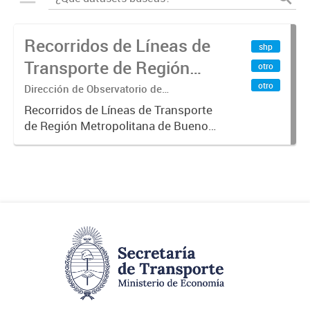
Recorridos de Líneas de
shp
Transporte de Región
otro
Metropolitana de
otro
Dirección de Observatorio de
Transporte, Estudio y Sistemas
Buenos Aires (RMBA)
Recorridos de Líneas de Transporte
de Región Metropolitana de Buenos
Aires (RMBA).-