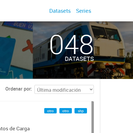
Datasets
Series
048
DATASETS
Ordenar por
otro
otro
shp
ntos de Carga