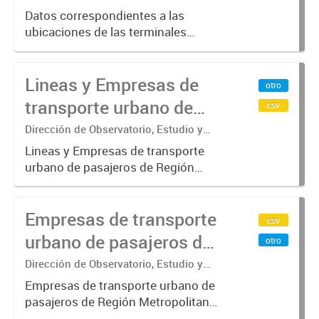
Datos correspondientes a las
ubicaciones de las terminales
automáticas de auto servicio (TAS)
SUBE_x000D_ Terminales activos
Lineas y Empresas de
vigentes al 01/10/2019.-
otro
transporte urbano de
csv
pasajeros de Región
Dirección de Observatorio, Estudio y
Sistemas – Ministerio de Transporte
Metropolitana de
Lineas y Empresas de transporte
urbano de pasajeros de Región
Buenos Aires - SUBE
Metropolitana de Buenos Aires
incluyendo trenes, subterráneo, pre
Empresas de transporte
metro y colectivos. Empresas que
csv
operan con SUBE .-
urbano de pasajeros de
otro
Región Metropolitana de
Dirección de Observatorio, Estudio y
Sistemas – Ministerio de Transporte
Buenos Aires - SUBE
Empresas de transporte urbano de
pasajeros de Región Metropolitana
de Buenos Aires incluyendo trenes,