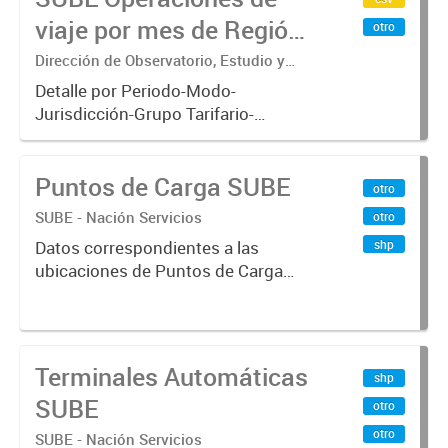
viaje por mes de Región
otro
Metropolitana de
Dirección de Observatorio, Estudio y
Sistemas – Ministerio de Transporte
Buenos Aires
Detalle por Periodo-Modo-
Jurisdicción-Grupo Tarifario-
Empresa-Línea-Tipo de
Pasaje.x000D Datos de operaciones
Puntos de Carga SUBE
de viajes del sistema único de
otro
boleto electrónico(SUBE) para el
SUBE - Nación Servicios
otro
periodo registrado...
shp
Datos correspondientes a las
ubicaciones de Puntos de Carga
SUBE activos vigentes al
01/10/2019.-
Terminales Automáticas
shp
SUBE
otro
otro
SUBE - Nación Servicios