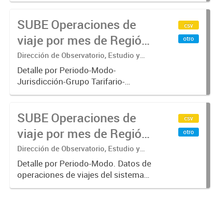
subterráneo, pre metro y colectivos.
SUBE Operaciones de
Empresas que operan con
csv
SUBE_x000D_ .-
viaje por mes de Región
otro
Metropolitana de
Dirección de Observatorio, Estudio y
Sistemas – Ministerio de Transporte
Buenos Aires, agregado
Detalle por Periodo-Modo-
Jurisdicción-Grupo Tarifario-
Empresa-Línea. Datos de
operaciones de viajes del sistema
SUBE Operaciones de
único de boleto electrónico(SUBE)
csv
para el periodo registrado desde
viaje por mes de Región
otro
01/01/2013 hasta...
Metropolitana de
Dirección de Observatorio, Estudio y
Sistemas – Ministerio de Transporte
Buenos Aires, agregado
Detalle por Periodo-Modo. Datos de
operaciones de viajes del sistema
por Periodo-Modo
único de boleto electrónico(SUBE)
para el periodo registrado desde
01/01/2013 hasta 30/06/2019 para
líneas de transporte urbano...