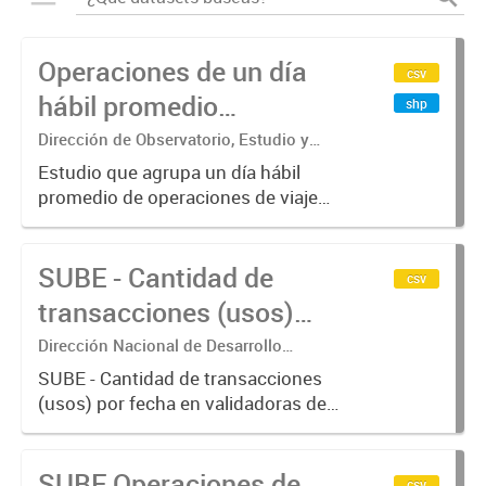
Operaciones de un día
csv
hábil promedio
shp
agregados en
Dirección de Observatorio, Estudio y
Sistemas – Ministerio de Transporte
hexágonos, por Modo de
Estudio que agrupa un día hábil
promedio de operaciones de viajes
transporte y Hora
del sistema único de boleto
electrónico (SUBE) para líneas de
SUBE - Cantidad de
transporte urbano de pasajeros de
csv
RMBA incluyendo trenes,
transacciones (usos)
subterráneos,...
por fecha
Dirección Nacional de Desarrollo
Tecnológico - Ministerio de Transporte.
SUBE - Cantidad de transacciones
(usos) por fecha en validadoras de
la red SUBE.
SUBE Operaciones de
csv