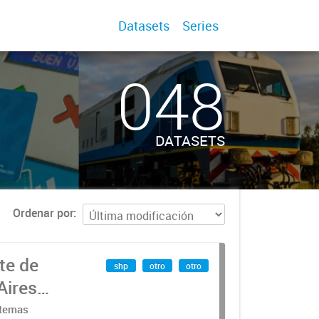
Datasets
Series
048
DATASETS
Ordenar por
te de
shp
otro
otro
Aires
stemas