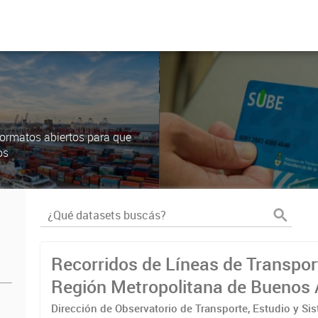
ormatos abiertos para que
os
Recorridos de Líneas de Transpor
Región Metropolitana de Buenos 
(RMBA)
Dirección de Observatorio de Transporte, Estudio y Si