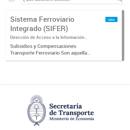
Sistema Ferroviario
otro
Integrado (SIFER)
Dirección de Acceso a la Información
Pública y Transparencia
Subsidios y Compensaciones
Transporte Ferroviario Son aquellas
transferencias realizadas por la
Adm. Pública a empresas o
consumidores, para permitir que
determinados servicios sean
provistos...