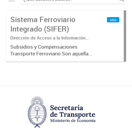
Sistema Ferroviario
otro
Integrado (SIFER)
Dirección de Acceso a la Información
Pública y Transparencia
Subsidios y Compensaciones
Transporte Ferroviario Son aquellas
transferencias realizadas por la
Adm. Pública a empresas o
consumidores, para permitir que
determinados servicios sean
provistos...