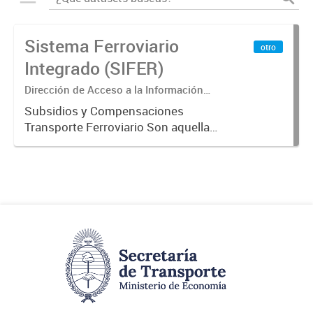
Sistema Ferroviario
otro
Integrado (SIFER)
Dirección de Acceso a la Información
Pública y Transparencia
Subsidios y Compensaciones
Transporte Ferroviario Son aquellas
transferencias realizadas por la
Adm. Pública a empresas o
consumidores, para permitir que
determinados servicios sean
provistos...