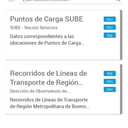
Puntos de Carga SUBE
otro
SUBE - Nación Servicios
otro
shp
Datos correspondientes a las
ubicaciones de Puntos de Carga
SUBE activos vigentes al
01/10/2019.-
Recorridos de Líneas de
shp
Transporte de Región
otro
Metropolitana de
otro
Dirección de Observatorio de
Transporte, Estudio y Sistemas
Buenos Aires (RMBA)
Recorridos de Líneas de Transporte
de Región Metropolitana de Buenos
Aires (RMBA).-