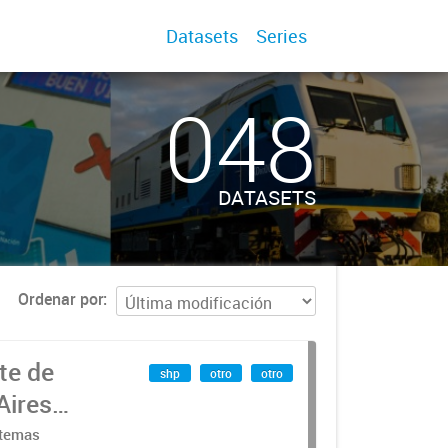
Datasets
Series
048
DATASETS
Ordenar por
te de
shp
otro
otro
Aires
stemas