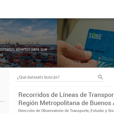
ormatos abiertos para que
os
Recorridos de Líneas de Transpor
Región Metropolitana de Buenos 
(RMBA)
Dirección de Observatorio de Transporte, Estudio y Si