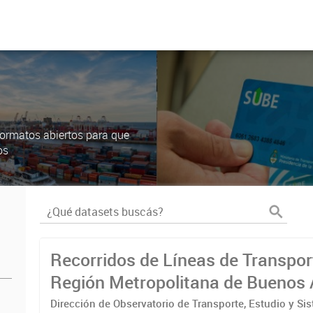
ormatos abiertos para que
os
Recorridos de Líneas de Transpor
Región Metropolitana de Buenos 
(RMBA)
Dirección de Observatorio de Transporte, Estudio y Si