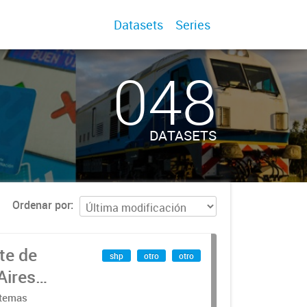
Datasets
Series
048
DATASETS
Ordenar por
te de
shp
otro
otro
Aires
stemas