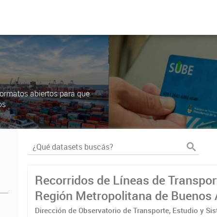
ormatos abiertos para que
os
Recorridos de Líneas de Transpor
Región Metropolitana de Buenos 
(RMBA)
Dirección de Observatorio de Transporte, Estudio y Si