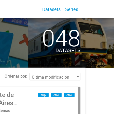
Datasets
Series
048
DATASETS
Ordenar por
te de
shp
otro
otro
Aires
stemas