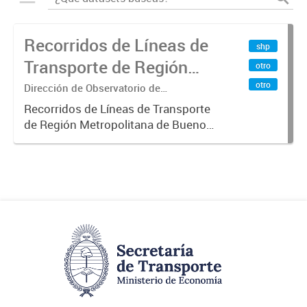
Recorridos de Líneas de
shp
Transporte de Región
otro
Metropolitana de
otro
Dirección de Observatorio de
Transporte, Estudio y Sistemas
Buenos Aires (RMBA)
Recorridos de Líneas de Transporte
de Región Metropolitana de Buenos
Aires (RMBA).-