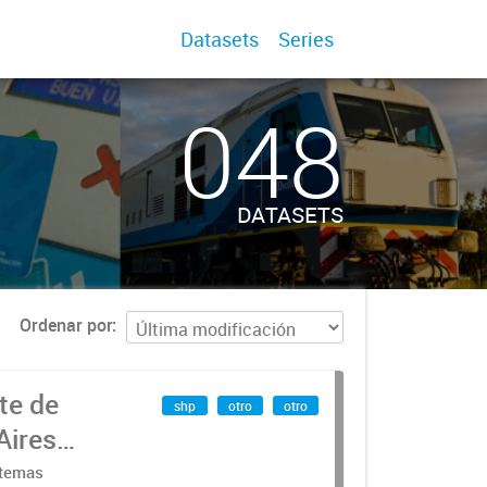
Datasets
Series
048
DATASETS
Ordenar por
te de
shp
otro
otro
Aires
stemas