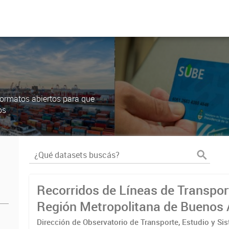
ormatos abiertos para que
os
Recorridos de Líneas de Transpor
Región Metropolitana de Buenos 
(RMBA)
Dirección de Observatorio de Transporte, Estudio y Si