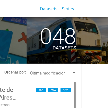
Datasets
Series
048
DATASETS
Ordenar por
te de
shp
otro
otro
Aires
stemas