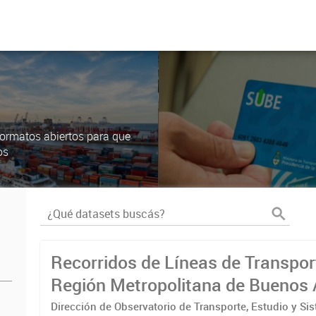
ormatos abiertos para que
os
Recorridos de Líneas de Transpor
Región Metropolitana de Buenos 
(RMBA)
Dirección de Observatorio de Transporte, Estudio y Si