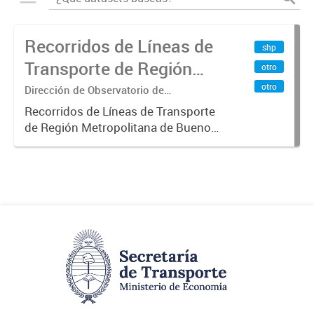
Recorridos de Líneas de
shp
Transporte de Región
otro
Metropolitana de
otro
Dirección de Observatorio de
Transporte, Estudio y Sistemas
Buenos Aires (RMBA)
Recorridos de Líneas de Transporte
de Región Metropolitana de Buenos
Aires (RMBA).-