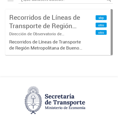
Recorridos de Líneas de
shp
Transporte de Región
otro
Metropolitana de
otro
Dirección de Observatorio de
Transporte, Estudio y Sistemas
Buenos Aires (RMBA)
Recorridos de Líneas de Transporte
de Región Metropolitana de Buenos
Aires (RMBA).-