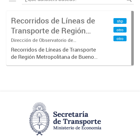
Recorridos de Líneas de
shp
Transporte de Región
otro
Metropolitana de
otro
Dirección de Observatorio de
Transporte, Estudio y Sistemas
Buenos Aires (RMBA)
Recorridos de Líneas de Transporte
de Región Metropolitana de Buenos
Aires (RMBA).-