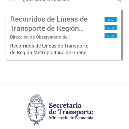
Recorridos de Líneas de
shp
Transporte de Región
otro
Metropolitana de
otro
Dirección de Observatorio de
Transporte, Estudio y Sistemas
Buenos Aires (RMBA)
Recorridos de Líneas de Transporte
de Región Metropolitana de Buenos
Aires (RMBA).-