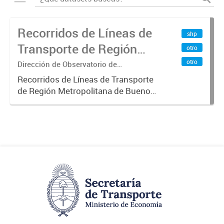
Recorridos de Líneas de
shp
Transporte de Región
otro
Metropolitana de
otro
Dirección de Observatorio de
Transporte, Estudio y Sistemas
Buenos Aires (RMBA)
Recorridos de Líneas de Transporte
de Región Metropolitana de Buenos
Aires (RMBA).-