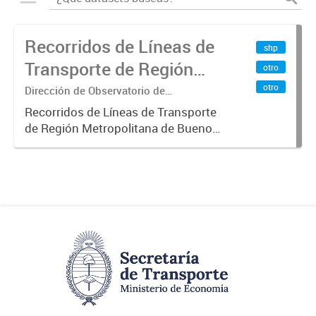
Recorridos de Líneas de
shp
Transporte de Región
otro
Metropolitana de
otro
Dirección de Observatorio de
Transporte, Estudio y Sistemas
Buenos Aires (RMBA)
Recorridos de Líneas de Transporte
de Región Metropolitana de Buenos
Aires (RMBA).-