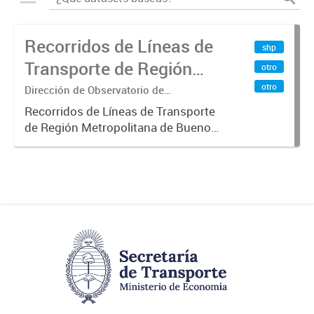
Recorridos de Líneas de
shp
Transporte de Región
otro
Metropolitana de
otro
Dirección de Observatorio de
Transporte, Estudio y Sistemas
Buenos Aires (RMBA)
Recorridos de Líneas de Transporte
de Región Metropolitana de Buenos
Aires (RMBA).-