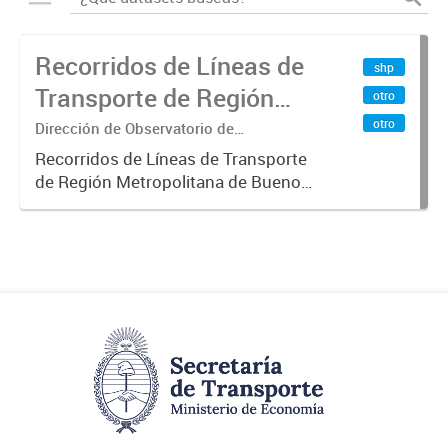
Recorridos de Líneas de
shp
Transporte de Región
otro
Metropolitana de
otro
Dirección de Observatorio de
Transporte, Estudio y Sistemas
Buenos Aires (RMBA)
Recorridos de Líneas de Transporte
de Región Metropolitana de Buenos
Aires (RMBA).-