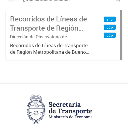
Recorridos de Líneas de
shp
Transporte de Región
otro
Metropolitana de
otro
Dirección de Observatorio de
Transporte, Estudio y Sistemas
Buenos Aires (RMBA)
Recorridos de Líneas de Transporte
de Región Metropolitana de Buenos
Aires (RMBA).-