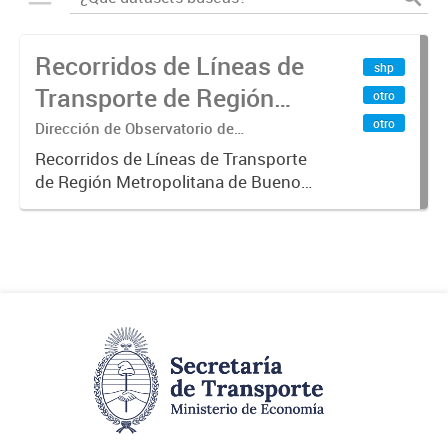
Recorridos de Líneas de
shp
Transporte de Región
otro
Metropolitana de
otro
Dirección de Observatorio de
Transporte, Estudio y Sistemas
Buenos Aires (RMBA)
Recorridos de Líneas de Transporte
de Región Metropolitana de Buenos
Aires (RMBA).-