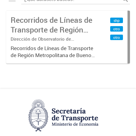
Recorridos de Líneas de
shp
Transporte de Región
otro
Metropolitana de
otro
Dirección de Observatorio de
Transporte, Estudio y Sistemas
Buenos Aires (RMBA)
Recorridos de Líneas de Transporte
de Región Metropolitana de Buenos
Aires (RMBA).-