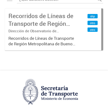
Recorridos de Líneas de
shp
Transporte de Región
otro
Metropolitana de
otro
Dirección de Observatorio de
Transporte, Estudio y Sistemas
Buenos Aires (RMBA)
Recorridos de Líneas de Transporte
de Región Metropolitana de Buenos
Aires (RMBA).-