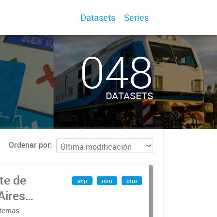
Datasets
Series
048
DATASETS
Ordenar por
te de
shp
otro
otro
Aires
stemas