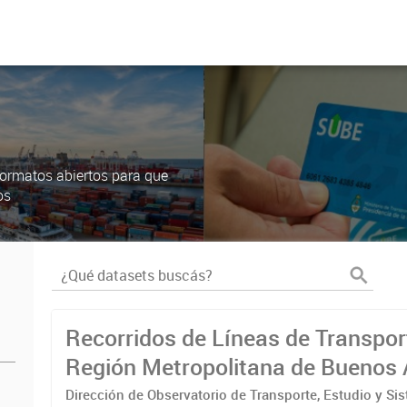
ormatos abiertos para que
os
Recorridos de Líneas de Transpor
Región Metropolitana de Buenos 
(RMBA)
Dirección de Observatorio de Transporte, Estudio y Si