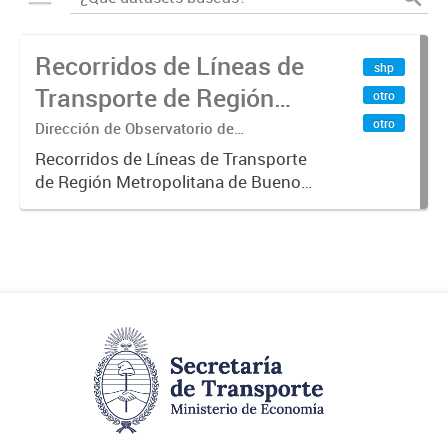
Recorridos de Líneas de
shp
Transporte de Región
otro
Metropolitana de
otro
Dirección de Observatorio de
Transporte, Estudio y Sistemas
Buenos Aires (RMBA)
Recorridos de Líneas de Transporte
de Región Metropolitana de Buenos
Aires (RMBA).-