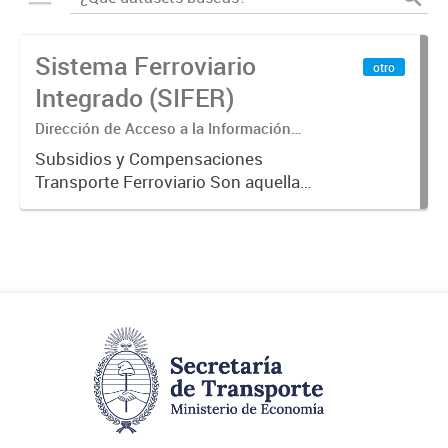
Sistema Ferroviario
otro
Integrado (SIFER)
Dirección de Acceso a la Información
Pública y Transparencia
Subsidios y Compensaciones
Transporte Ferroviario Son aquellas
transferencias realizadas por la
Adm. Pública a empresas o
consumidores, para permitir que
determinados servicios sean
provistos...