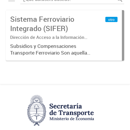
Sistema Ferroviario
otro
Integrado (SIFER)
Dirección de Acceso a la Información
Pública y Transparencia
Subsidios y Compensaciones
Transporte Ferroviario Son aquellas
transferencias realizadas por la
Adm. Pública a empresas o
consumidores, para permitir que
determinados servicios sean
provistos...