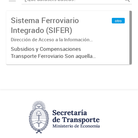
Sistema Ferroviario
otro
Integrado (SIFER)
Dirección de Acceso a la Información
Pública y Transparencia
Subsidios y Compensaciones
Transporte Ferroviario Son aquellas
transferencias realizadas por la
Adm. Pública a empresas o
consumidores, para permitir que
determinados servicios sean
provistos...