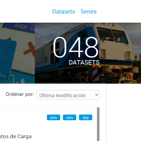
Datasets
Series
048
DATASETS
Ordenar por
otro
otro
shp
ntos de Carga