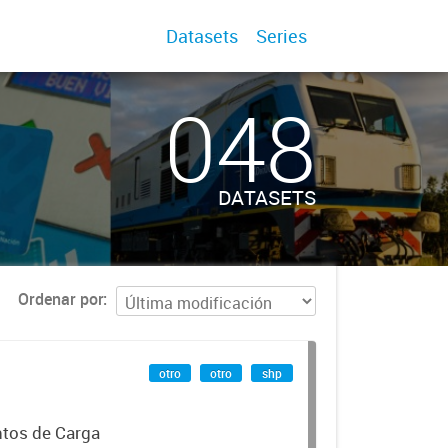
Datasets
Series
048
DATASETS
Ordenar por
otro
otro
shp
ntos de Carga