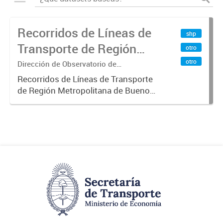
Recorridos de Líneas de
shp
Transporte de Región
otro
Metropolitana de
otro
Dirección de Observatorio de
Transporte, Estudio y Sistemas
Buenos Aires (RMBA)
Recorridos de Líneas de Transporte
de Región Metropolitana de Buenos
Aires (RMBA).-