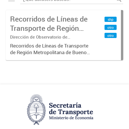
Recorridos de Líneas de
shp
Transporte de Región
otro
Metropolitana de
otro
Dirección de Observatorio de
Transporte, Estudio y Sistemas
Buenos Aires (RMBA)
Recorridos de Líneas de Transporte
de Región Metropolitana de Buenos
Aires (RMBA).-