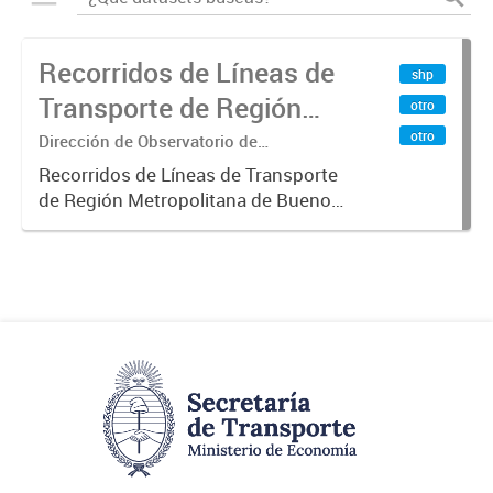
Recorridos de Líneas de
shp
Transporte de Región
otro
Metropolitana de
otro
Dirección de Observatorio de
Transporte, Estudio y Sistemas
Buenos Aires (RMBA)
Recorridos de Líneas de Transporte
de Región Metropolitana de Buenos
Aires (RMBA).-