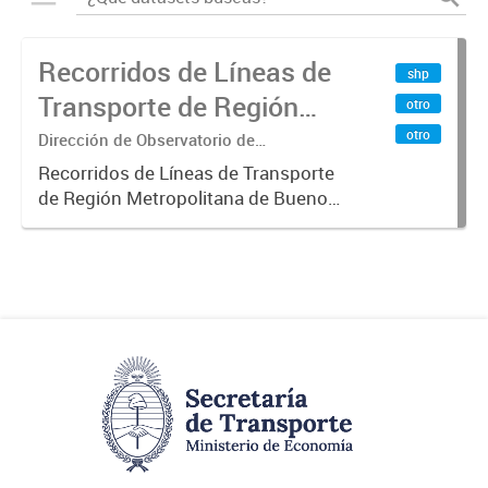
Recorridos de Líneas de
shp
Transporte de Región
otro
Metropolitana de
otro
Dirección de Observatorio de
Transporte, Estudio y Sistemas
Buenos Aires (RMBA)
Recorridos de Líneas de Transporte
de Región Metropolitana de Buenos
Aires (RMBA).-