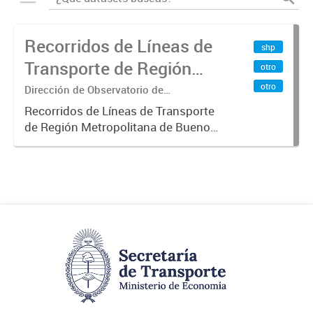
Recorridos de Líneas de
shp
Transporte de Región
otro
Metropolitana de
otro
Dirección de Observatorio de
Transporte, Estudio y Sistemas
Buenos Aires (RMBA)
Recorridos de Líneas de Transporte
de Región Metropolitana de Buenos
Aires (RMBA).-