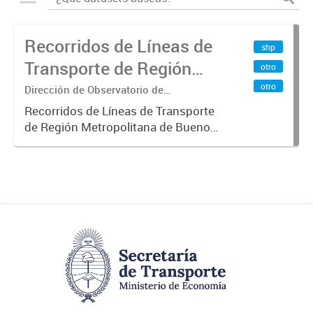
Recorridos de Líneas de
shp
Transporte de Región
otro
Metropolitana de
otro
Dirección de Observatorio de
Transporte, Estudio y Sistemas
Buenos Aires (RMBA)
Recorridos de Líneas de Transporte
de Región Metropolitana de Buenos
Aires (RMBA).-