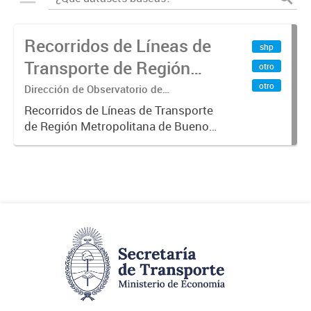
Recorridos de Líneas de
shp
Transporte de Región
otro
Metropolitana de
otro
Dirección de Observatorio de
Transporte, Estudio y Sistemas
Buenos Aires (RMBA)
Recorridos de Líneas de Transporte
de Región Metropolitana de Buenos
Aires (RMBA).-