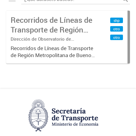
Recorridos de Líneas de
shp
Transporte de Región
otro
Metropolitana de
otro
Dirección de Observatorio de
Transporte, Estudio y Sistemas
Buenos Aires (RMBA)
Recorridos de Líneas de Transporte
de Región Metropolitana de Buenos
Aires (RMBA).-