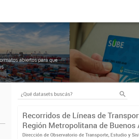
ormatos abiertos para que
os
Recorridos de Líneas de Transpor
Región Metropolitana de Buenos 
(RMBA)
Dirección de Observatorio de Transporte, Estudio y Si