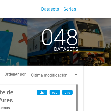
Datasets
Series
048
DATASETS
Ordenar por
te de
shp
otro
otro
Aires
stemas