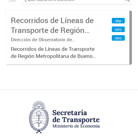
Recorridos de Líneas de
shp
Transporte de Región
otro
Metropolitana de
otro
Dirección de Observatorio de
Transporte, Estudio y Sistemas
Buenos Aires (RMBA)
Recorridos de Líneas de Transporte
de Región Metropolitana de Buenos
Aires (RMBA).-